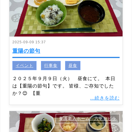
2025-09-09 15:37
重陽の節句
イベント
行事食
昼食
２０２５年９月９日（火） 昼食にて。 本日
は【重陽の節句】です。 皆様、ご存知でした
か？😊 【重
...続きを読む
養護老人ホーム 六甲台ビラ