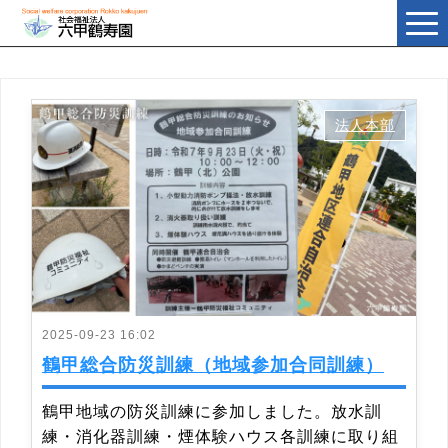
t
o
g
g
l
e
n
a
法人本部
v
i
g
a
t
i
o
n
2025-09-23 16:02
鶴甲総合防災訓練（地域参加合同訓練）
鶴甲地域の防災訓練に参加しました。放水訓
練・消化器訓練・煙体験ハウス各訓練に取り組