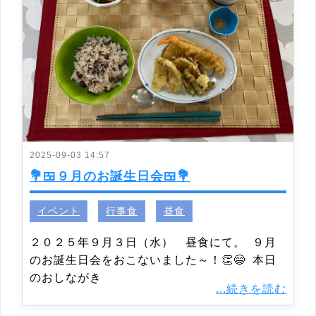
2025-09-03 14:57
💐🍱９月のお誕生日会🍱💐
イベント
行事食
昼食
２０２５年９月３日（水） 昼食にて。 ９月
のお誕生日会をおこないました～！👏😄 本日
のおしながき
...続きを読む