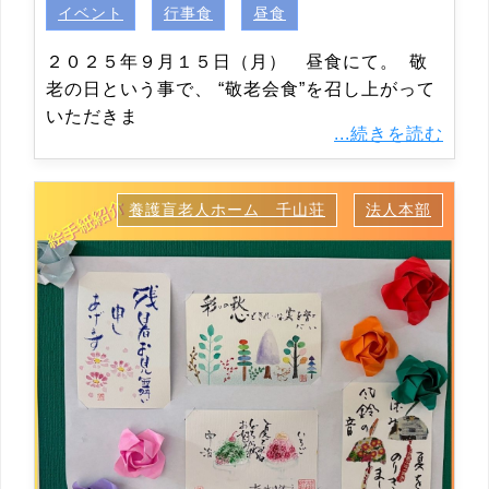
イベント
行事食
昼食
２０２５年９月１５日（月） 昼食にて。 敬
老の日という事で、 “敬老会食”を召し上がって
いただきま
...続きを読む
養護盲老人ホーム 千山荘
法人本部