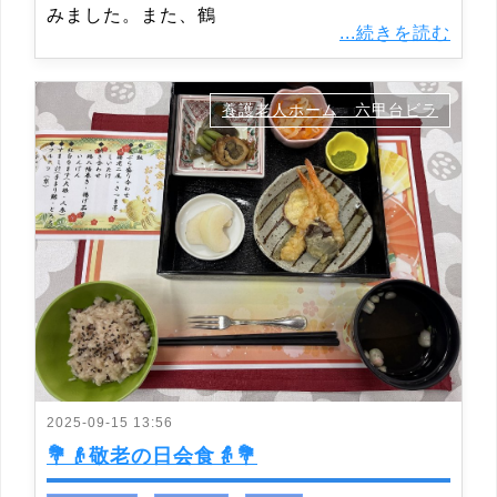
みました。また、鶴
...続きを読む
養護老人ホーム 六甲台ビラ
2025-09-15 13:56
💐👴敬老の日会食👵💐