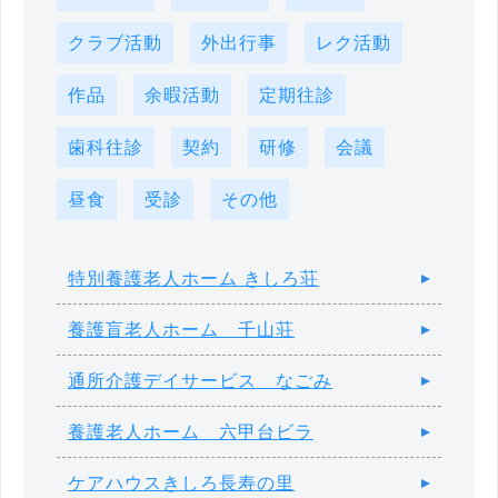
クラブ活動
外出行事
レク活動
作品
余暇活動
定期往診
歯科往診
契約
研修
会議
昼食
受診
その他
特別養護老人ホーム きしろ荘
養護盲老人ホーム 千山荘
通所介護デイサービス なごみ
養護老人ホーム 六甲台ビラ
ケアハウスきしろ長寿の里