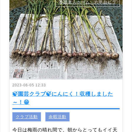
養護老人ホーム 六甲台ビラ
2023-06-05 12:33
🍃園芸クラブ🍃にんにく！収穫しました
～！😁
クラブ活動
余暇活動
今日は梅雨の晴れ間で、朝からとってもイイ天