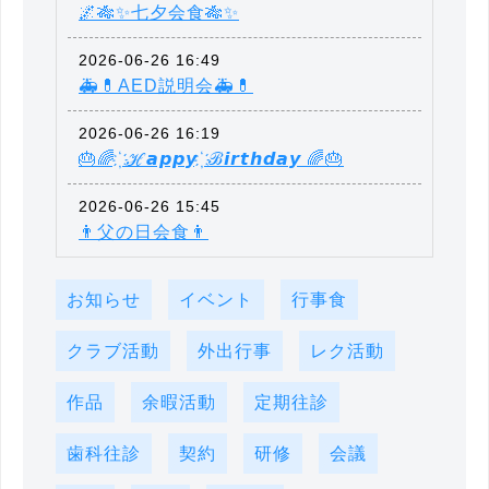
🌌🎋✨七夕会食🎋✨
2026-06-26 16:49
🚑💊AED説明会🚑💊
2026-06-26 16:19
🎂🌈 ҉ ℋ𝙖𝙥𝙥𝙮 ҉ ℬ𝙞𝙧𝙩𝙝𝙙𝙖𝙮 🌈🎂
2026-06-26 15:45
👨父の日会食👨
お知らせ
イベント
行事食
クラブ活動
外出行事
レク活動
作品
余暇活動
定期往診
歯科往診
契約
研修
会議