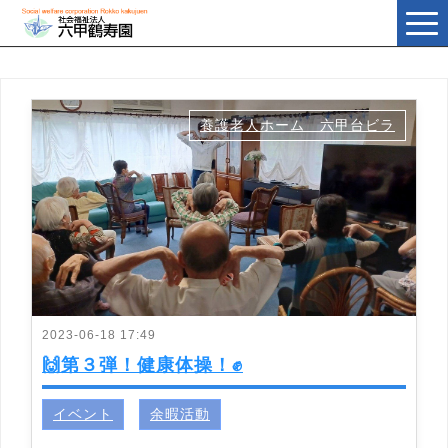
t
o
g
g
l
e
n
a
養護老人ホーム 六甲台ビラ
v
i
g
a
t
i
o
n
2023-06-18 17:49
🙌第３弾！健康体操！✊
イベント
余暇活動