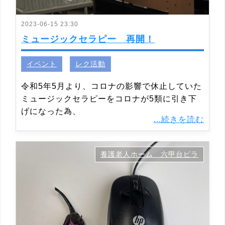
2023-06-15 23:30
ミュージックセラピー 再開！
イベント
レク活動
令和5年5月より、コロナの影響で休止していた
ミュージックセラピーをコロナが5類に引き下
げになった為、
...続きを読む
養護老人ホーム 六甲台ビラ