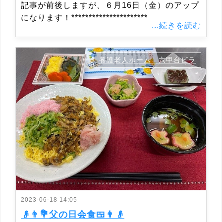
記事が前後しますが、６月16日（金）のアップ
になります！**********************
...続きを読む
養護老人ホーム 六甲台ビラ
2023-06-18 14:05
👴👨💐父の日会食🍱👨👴