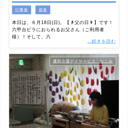
行事食
昼食
本日は、６月18日(日)。【👴父の日👨】です！
六甲台ビラにおられるお父さん（ご利用者
様）！そして、六
...続きを読む
通所介護デイサービス なごみ