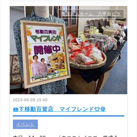
養護老人ホーム 六甲台ビラ
2023-06-09 15:40
🍩👔移動百貨店 マイフレンド👕🍪
イベント