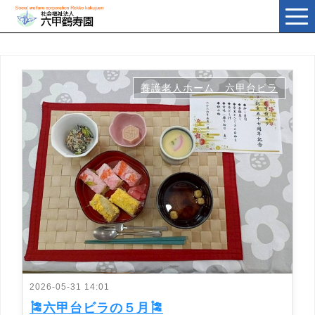
t
o
g
g
l
e
n
a
養護老人ホーム 六甲台ビラ
v
i
g
a
t
i
o
n
2026-05-31 14:01
🎏六甲台ビラの５月🎏