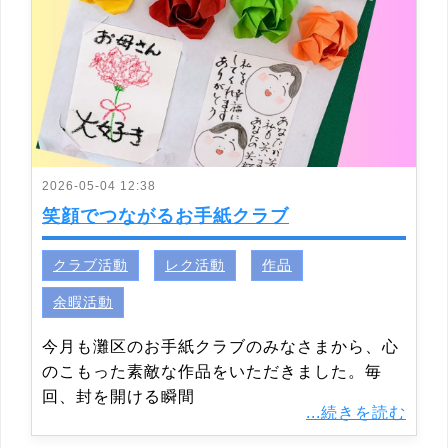
2026-05-04 12:38
笑顔でつながるお手紙クラブ
クラブ活動
レク活動
作品
余暇活動
今月も灘区のお手紙クラブのみなさまから、心
のこもった素敵な作品をいただきました。毎
回、封を開ける瞬間
...続きを読む