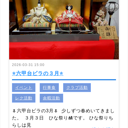
2026-03-31 15:00
⭐六甲台ビラの３月⭐
イベント
行事食
クラブ活動
レク活動
余暇活動
🌷六甲台ビラの3月🌷 少しずつ春めいてきまし
た。 ３月３日 ひな祭り🎎です。 ひな祭りち
らしは見