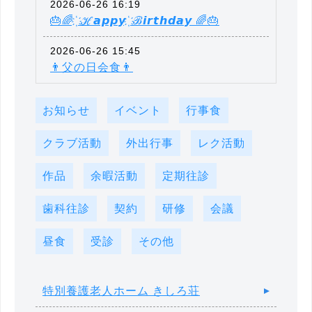
2026-06-26 16:19
🎂🌈 ҉ ℋ𝙖𝙥𝙥𝙮 ҉ ℬ𝙞𝙧𝙩𝙝𝙙𝙖𝙮 🌈🎂
2026-06-26 15:45
👨父の日会食👨
お知らせ
イベント
行事食
クラブ活動
外出行事
レク活動
作品
余暇活動
定期往診
歯科往診
契約
研修
会議
昼食
受診
その他
特別養護老人ホーム きしろ荘