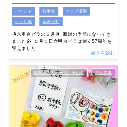
イベント
行事食
クラブ活動
レク活動
余暇活動
🎏六甲台ビラの５月🎏 新緑の季節になってき
ました🍃 ５月１日六甲台ビラは創立57周年を
迎えました
...続きを読む
養護盲老人ホーム 千山荘
法人本部