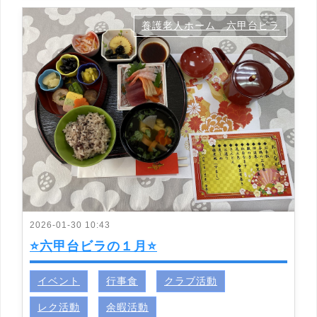
養護老人ホーム 六甲台ビラ
2026-01-30 10:43
⭐六甲台ビラの１月⭐
イベント
行事食
クラブ活動
レク活動
余暇活動