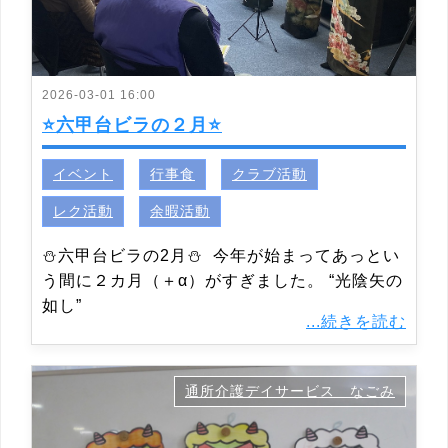
2026-03-01 16:00
⭐六甲台ビラの２月⭐
イベント
行事食
クラブ活動
レク活動
余暇活動
⛄六甲台ビラの2月⛄ 今年が始まってあっとい
う間に２カ月（＋α）がすぎました。 “光陰矢の
如し”
...続きを読む
通所介護デイサービス なごみ