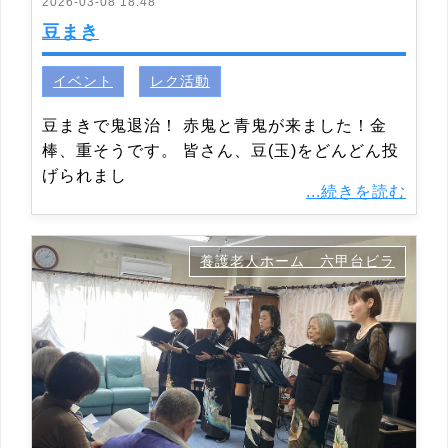
2026-03-08 18:48
豆まき
イベント
レク活動
豆まきで鬼退治！ 赤鬼と青鬼が来ました！金
棒、重そうです。 皆さん、豆(玉)をどんどん投
げられまし
...続きを読む
養護老人ホーム 六甲台ビラ