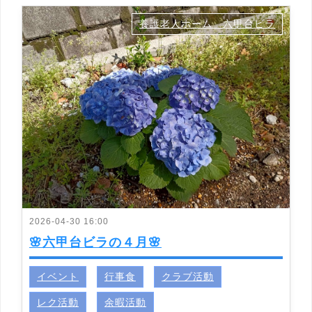
養護老人ホーム 六甲台ビラ
2026-04-30 16:00
🌸六甲台ビラの４月🌸
イベント
行事食
クラブ活動
レク活動
余暇活動