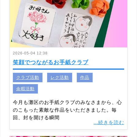
2026-05-04 12:38
笑顔でつながるお手紙クラブ
クラブ活動
レク活動
作品
余暇活動
今月も灘区のお手紙クラブのみなさまから、心
のこもった素敵な作品をいただきました。毎
回、封を開ける瞬間
...続きを読む