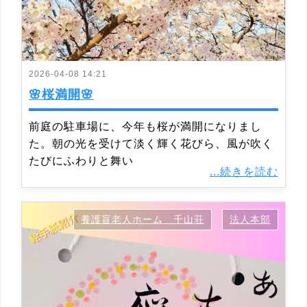
2026-04-08 14:21
🌸桜満開🌸
前庭の駐車場に、今年も桜が満開になりまし
た。朝の光を受けて淡く輝く花びら、風が吹く
たびにふわりと舞い
...続きを読む
養護盲老人ホーム 千山荘
法人本部