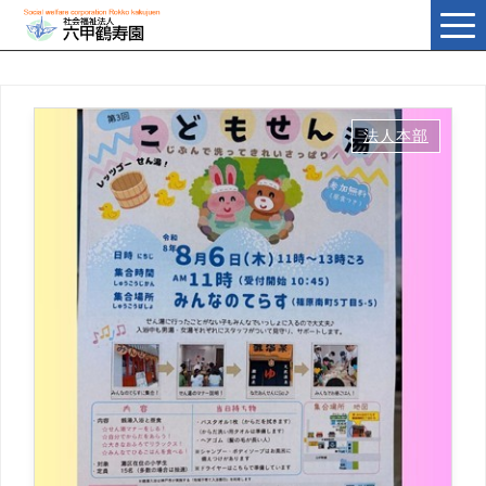
t
o
g
g
l
e
n
a
法人本部
v
i
g
a
t
i
o
n