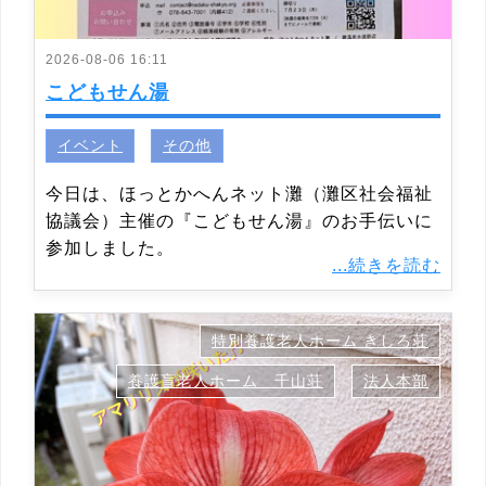
2026-08-06 16:11
こどもせん湯
イベント
その他
今日は、ほっとかへんネット灘（灘区社会福祉
協議会）主催の『こどもせん湯』のお手伝いに
参加しました。
...続きを読む
特別養護老人ホーム きしろ荘
養護盲老人ホーム 千山荘
法人本部