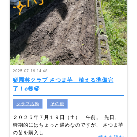
2025-07-19 14:48
🍃園芸クラブ さつま芋 植える準備完
了！✊😄🍃
クラブ活動
その他
２０２５年７月１９日（土） 午前。 先日、
時期的にはちょっと遅めなのですが、 さつま芋
の苗を購入し