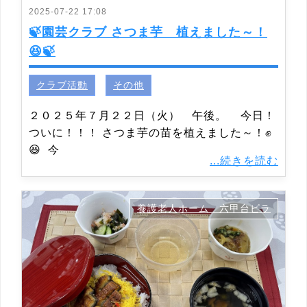
2025-07-22 17:08
🍃園芸クラブ さつま芋 植えました～！
😆🍃
クラブ活動
その他
２０２５年７月２２日（火） 午後。 今日！
ついに！！！ さつま芋の苗を植えました～！✊
😆 今
...続きを読む
養護老人ホーム 六甲台ビラ