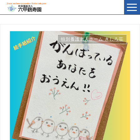
t
o
g
g
l
e
n
a
特別養護老人ホーム きしろ荘
v
i
g
a
t
i
o
n