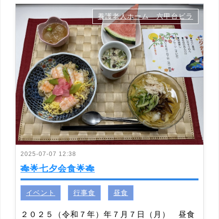
養護老人ホーム 六甲台ビラ
2025-07-07 12:38
🎋🌟七夕会食🌟🎋
イベント
行事食
昼食
２０２５（令和７年）年７月７日（月） 昼食