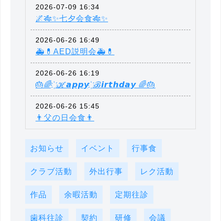
2026-07-09 16:34
🌌🎋✨七夕会食🎋✨
2026-06-26 16:49
🚑💊AED説明会🚑💊
2026-06-26 16:19
🎂🌈 ҉ ℋ𝙖𝙥𝙥𝙮 ҉ ℬ𝙞𝙧𝙩𝙝𝙙𝙖𝙮 🌈🎂
2026-06-26 15:45
👨父の日会食👨
お知らせ
イベント
行事食
クラブ活動
外出行事
レク活動
作品
余暇活動
定期往診
歯科往診
契約
研修
会議