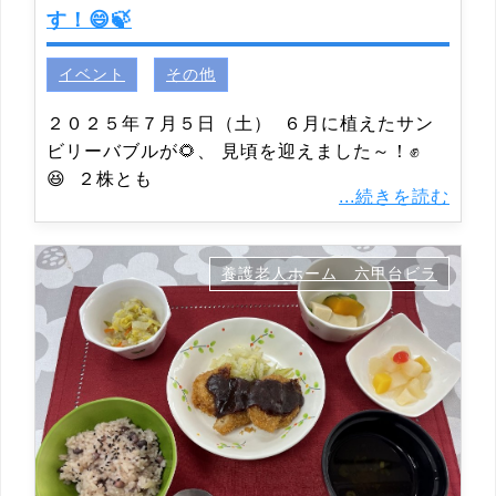
す！😄🍃
イベント
その他
２０２５年７月５日（土） ６月に植えたサン
ビリーバブルが🌻、 見頃を迎えました～！✊
😆 ２株とも
...続きを読む
養護老人ホーム 六甲台ビラ