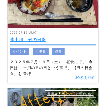
2025-07-19 15:07
🌞土用 丑の日🌞
イベント
行事食
昼食
２０２５年７月１９日（土） 昼食にて。 今
日は、 土用の丑の日という事で、 【丑の日会
食】を 皆様
...続きを読む
養護老人ホーム 六甲台ビラ