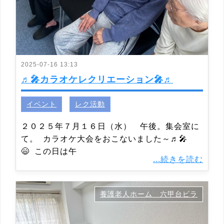
2025-07-16 13:13
♬🎤カラオケレクリエーション🎤♬
イベント
レク活動
２０２５年７月１６日（水） 午後。集会室に
て。 カラオケ大会をおこないました～♬🎤
😄 この日は午
...続きを読む
養護老人ホーム 六甲台ビラ