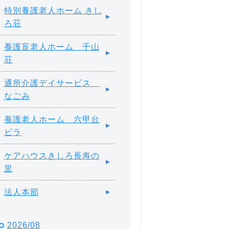
特別養護老人ホーム きし
ろ荘
養護盲老人ホーム 千山
荘
通所介護デイサービス
なごみ
養護老人ホーム 六甲台
ビラ
ケアハウスきしろ長寿の
里
法人本部
2026/08