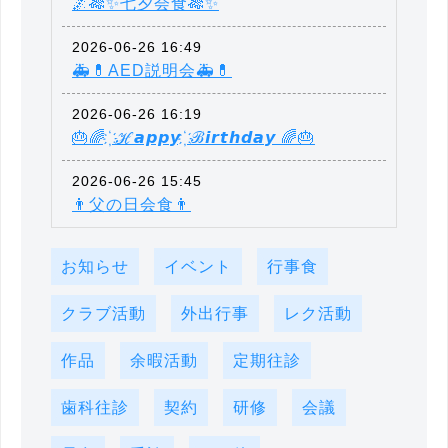
🌌🎋✨七夕会食🎋✨
2026-06-26 16:49
🚑💊AED説明会🚑💊
2026-06-26 16:19
🎂🌈 ҉ ℋ𝙖𝙥𝙥𝙮 ҉ ℬ𝙞𝙧𝙩𝙝𝙙𝙖𝙮 🌈🎂
2026-06-26 15:45
👨父の日会食👨
お知らせ
イベント
行事食
クラブ活動
外出行事
レク活動
作品
余暇活動
定期往診
歯科往診
契約
研修
会議