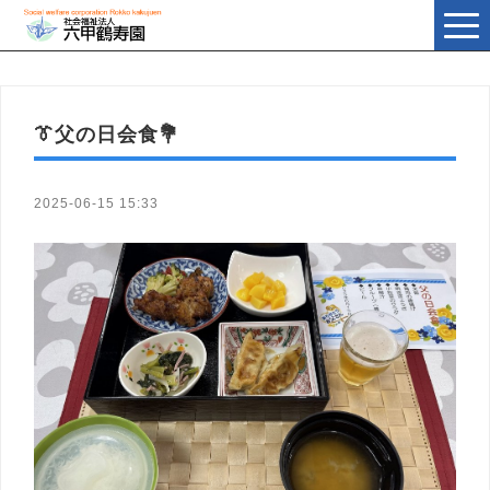
t
o
g
g
l
e
n
👔父の日会食💐
a
v
i
g
a
2025-06-15 15:33
t
i
o
n