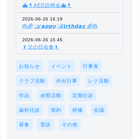
🚑💊AED説明会🚑💊
2026-06-26 16:19
🎂🌈 ҉ ℋ𝙖𝙥𝙥𝙮 ҉ ℬ𝙞𝙧𝙩𝙝𝙙𝙖𝙮 🌈🎂
2026-06-26 15:45
👨父の日会食👨
お知らせ
イベント
行事食
クラブ活動
外出行事
レク活動
作品
余暇活動
定期往診
歯科往診
契約
研修
会議
昼食
受診
その他