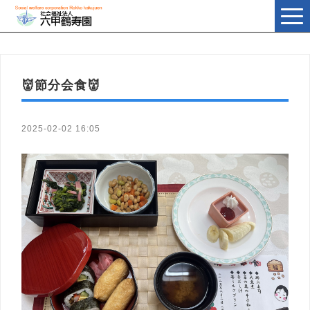
t
o
g
g
l
e
n
👹節分会食👹
a
v
i
g
a
2025-02-02 16:05
t
i
o
n