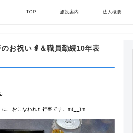
TOP
施設案内
法人概要
賀寿のお祝い👵＆職員勤続10年表

日 に、おこなわれた行事です。m(__)m