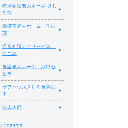
特別養護老人ホーム きし
ろ荘
養護盲老人ホーム 千山
荘
通所介護デイサービス
なごみ
養護老人ホーム 六甲台
ビラ
ケアハウスきしろ長寿の
里
法人本部
2026/08