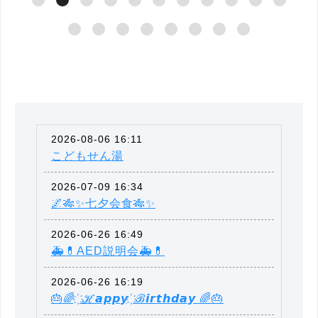
2026-08-06 16:11
こどもせん湯
2026-07-09 16:34
🌌🎋✨七夕会食🎋✨
2026-06-26 16:49
🚑💊AED説明会🚑💊
2026-06-26 16:19
🎂🌈 ҉ ℋ𝙖𝙥𝙥𝙮 ҉ ℬ𝙞𝙧𝙩𝙝𝙙𝙖𝙮 🌈🎂