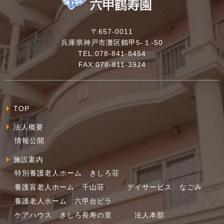
〒657-0011
兵庫県神戸市灘区鶴甲5-１-50
TEL:078-841-8454
FAX:078-811-3924
TOP
法人概要
情報公開
施設案内
特別養護老人ホーム きしろ荘
養護盲老人ホーム 千山荘
デイサービス なごみ
養護老人ホーム 六甲台ビラ
ケアハウス きしろ長寿の里
法人本部