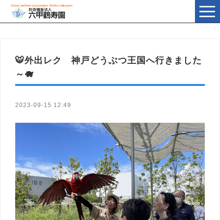
t
o
g
g
l
e
n
🐯外出レク 神戸どうぶつ王国へ行きました
a
v
～🐗
i
g
a
t
i
2023-09-15 12:49
o
n