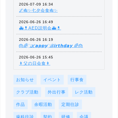
2026-07-09 16:34
🌌🎋✨七夕会食🎋✨
2026-06-26 16:49
🚑💊AED説明会🚑💊
2026-06-26 16:19
🎂🌈 ҉ ℋ𝙖𝙥𝙥𝙮 ҉ ℬ𝙞𝙧𝙩𝙝𝙙𝙖𝙮 🌈🎂
2026-06-26 15:45
👨父の日会食👨
お知らせ
イベント
行事食
クラブ活動
外出行事
レク活動
作品
余暇活動
定期往診
歯科往診
契約
研修
会議