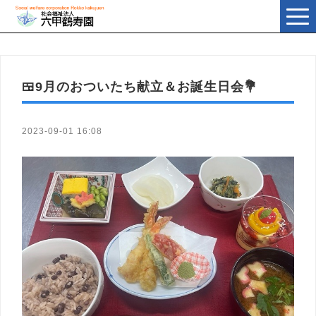
t
o
g
g
l
e
n
🍱9月のおついたち献立＆お誕生日会💐
a
v
i
g
a
2023-09-01 16:08
t
i
o
n